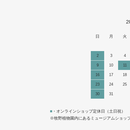
カレンダー
2
日
月
火
2
3
4
9
10
11
16
17
18
23
24
25
30
31
■
・オンラインショップ定休日（土日祝）
※牧野植物園内にあるミュージアムショップは