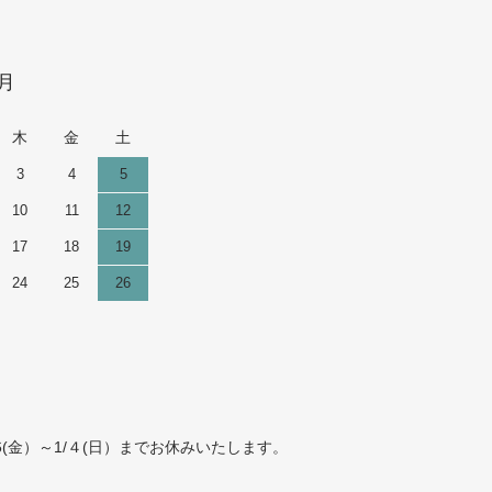
9月
木
金
土
3
4
5
10
11
12
17
18
19
24
25
26
(金）～1/４(日）までお休みいたします。