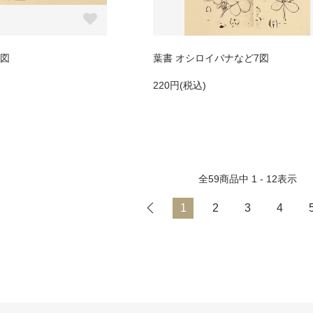
体図
葉書 オシロイバナなど7図
220円(税込)
全
59
商品中
1 - 12
表示
1
2
3
4