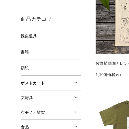
商品カテゴリ
採集道具
書籍
牧野植物園カレンダ
額絵
1,100円(税込)
ポストカード
文房具
布モノ・雑貨
食品