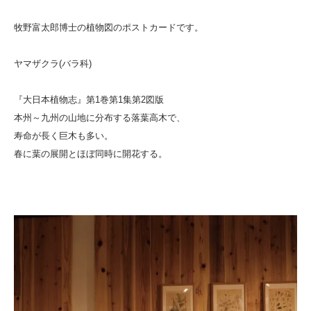
牧野富太郎博士の植物図のポストカードです。
ヤマザクラ(バラ科)
『大日本植物志』第1巻第1集第2図版
本州～九州の山地に分布する落葉高木で、
寿命が長く巨木も多い。
春に葉の展開とほぼ同時に開花する。