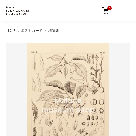
0
TOP
ポストカード
植物図