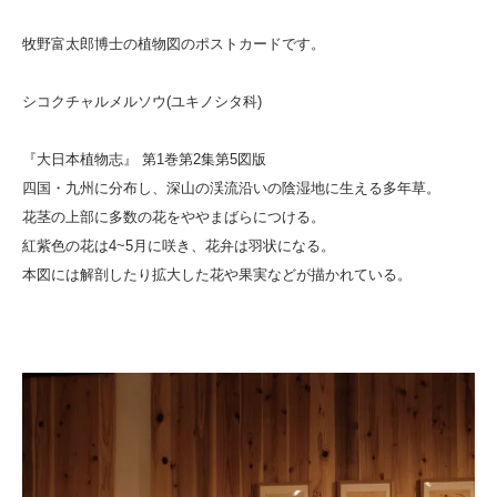
牧野富太郎博士の植物図のポストカードです。
シコクチャルメルソウ(ユキノシタ科)
『大日本植物志』 第1巻第2集第5図版
四国・九州に分布し、深山の渓流沿いの陰湿地に生える多年草。
花茎の上部に多数の花をややまばらにつける。
紅紫色の花は4~5月に咲き、花弁は羽状になる。
本図には解剖したり拡大した花や果実などが描かれている。