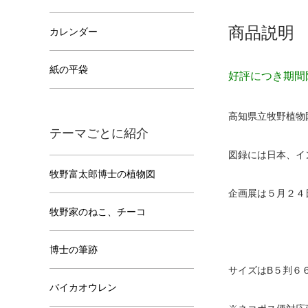
商品説明
カレンダー
紙の平袋
好評につき期間
高知県立牧野植物
テーマごとに紹介
図録には日本、イン
牧野富太郎博士の植物図
企画展は５月２４
牧野家のねこ、チーコ
博士の筆跡
サイズはB５判６
バイカオウレン