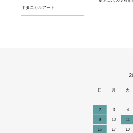
※ネコポス便対応
ボタニカルアート
カレンダー
2
日
月
火
2
3
4
9
10
11
16
17
18