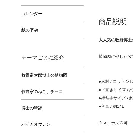
カレンダー
商品説明
紙の平袋
大人気の牧野博士
植物図に残した牧
テーマごとに紹介
牧野富太郎博士の植物図
●素材 / コットン
●平置きサイズ / 約W
牧野家のねこ、チーコ
●持ち手サイズ / 約
●容量 / 約14L
博士の筆跡
※ネコポス不可
バイカオウレン